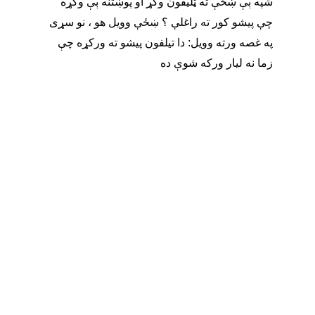
شپه ېې ښځې ته ټلیفون وکړ او پوښتنه ېې وکړه 
چې پیشو کور ته راغلې ؟ ښځې وویل هو ، نو سړی 
په غصه ورته وویل: دا تیلفون پیشو ته ورکړه چې 
زما نه لیار ورکه شوې ده