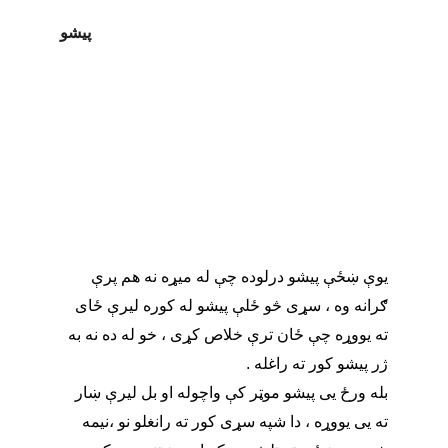
پیشو
یوې ښځې پیشو درلوده چې له میړه نه هم پرې 
ګرانه وه ، سړی څو ځلې پیشو له کوره لیرې ځای 
ته یووړه چې ځان ترې خلاص کړی ، خو له ده نه به 
ژر پیشو کور ته راغله .
بله ورځ یی پیشو موټر کې واچوله او بل لیرې ښار 
ته یی یووړه ، دا شپه سړی کور ته رانغلو نو ،نیمه 